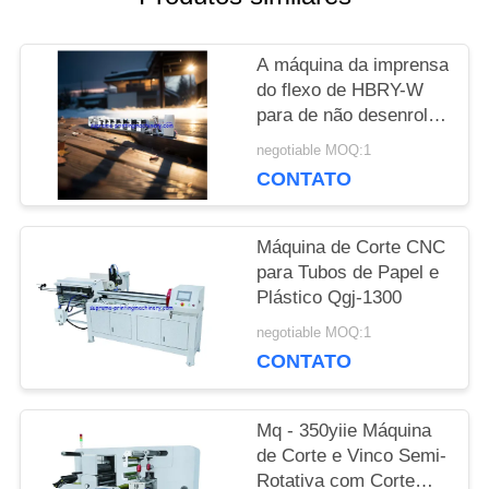
ORÇAMENTO
A máquina da imprensa
do flexo de HBRY-W
MAPA
para de não desenrolar
e rebobinar a estação
negotiable MOQ:1
DO
de estratificação de
CONTATO
carimbo fria do filme da
SITE
estação do dispositivo
Máquina de Corte CNC
para Tubos de Papel e
POLÍTICA
Plástico Qgj-1300
DE
negotiable MOQ:1
CONTATO
PRIVACIDADE
Mq - 350yiie Máquina
de Corte e Vinco Semi-
Rotativa com Corte