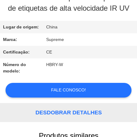
À
de etiquetas de alta velocidade IR UV
FÁBRICA
Lugar de origem:
China
CONTROLE
Marca:
Supreme
DE
Certificação:
CE
QUALIDADE
Número do
HBRY-W
modelo:
CONTACTE-
FALE CONOSCO!
NOS
DESDOBRAR DETALHES
SOLICITE
UM
Produtos similares