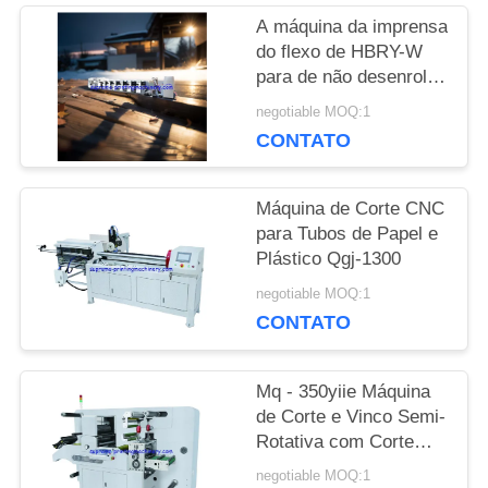
A máquina da imprensa
ORÇAMENTO
do flexo de HBRY-W
para de não desenrolar
e rebobinar a estação
MAPA
negotiable MOQ:1
de estratificação de
CONTATO
carimbo fria do filme da
DO
estação do dispositivo
SITE
Máquina de Corte CNC
para Tubos de Papel e
Plástico Qgj-1300
POLÍTICA
negotiable MOQ:1
CONTATO
DE
PRIVACIDADE
Mq - 350yiie Máquina
de Corte e Vinco Semi-
Rotativa com Corte
Longitudinal
negotiable MOQ:1