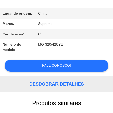
À
FÁBRICA
Lugar de origem:
China
Marca:
Supreme
CONTROLE
Certificação:
CE
DE
Número do
MQ-320/420YE
modelo:
QUALIDADE
FALE CONOSCO!
CONTACTE-
NOS
DESDOBRAR DETALHES
SOLICITE
Produtos similares
UM