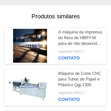
ORÇAMENTO
Produtos similares
MAPA
A máquina da imprensa
DO
do flexo de HBRY-W
para de não desenrolar
SITE
e rebobinar a estação
negotiable MOQ:1
de estratificação de
CONTATO
carimbo fria do filme da
POLÍTICA
estação do dispositivo
Máquina de Corte CNC
DE
para Tubos de Papel e
Plástico Qgj-1300
PRIVACIDADE
negotiable MOQ:1
CONTATO