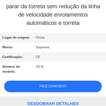
À
parar da torreta sem redução da linha
FÁBRICA
de velocidade enrolamentos
automáticos e torreta
CONTROLE
Lugar de origem:
China
DE
Marca:
Supreme
QUALIDADE
Certificação:
CE
CONTACTE-
Número do
SZ-B
modelo:
NOS
FALE CONOSCO!
SOLICITE
UM
DESDOBRAR DETALHES