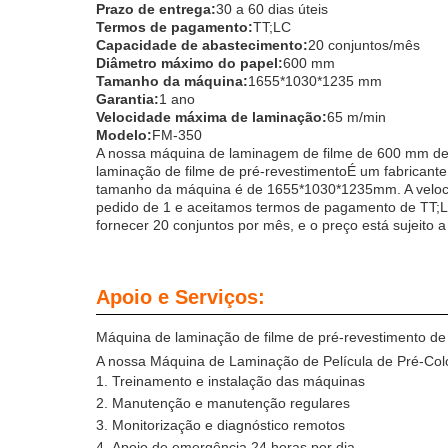
Prazo de entrega:
30 a 60 dias úteis
Termos de pagamento:
TT;LC
Capacidade de abastecimento:
20 conjuntos/mês
Diâmetro máximo do papel:
600 mm
Tamanho da máquina:
1655*1030*1235 mm
Garantia:
1 ano
Velocidade máxima de laminação:
65 m/min
Modelo:
FM-350
A nossa máquina de laminagem de filme de 600 mm de 
laminação de filme de pré-revestimentoÉ um fabricant
tamanho da máquina é de 1655*1030*1235mm. A veloc
pedido de 1 e aceitamos termos de pagamento de TT;L
fornecer 20 conjuntos por mês, e o preço está sujeito 
Apoio e Serviços:
Máquina de laminação de filme de pré-revestimento de r
A nossa Máquina de Laminação de Película de Pré-Col
Treinamento e instalação das máquinas
Manutenção e manutenção regulares
Monitorização e diagnóstico remotos
Apoio de emergência 24 horas por dia