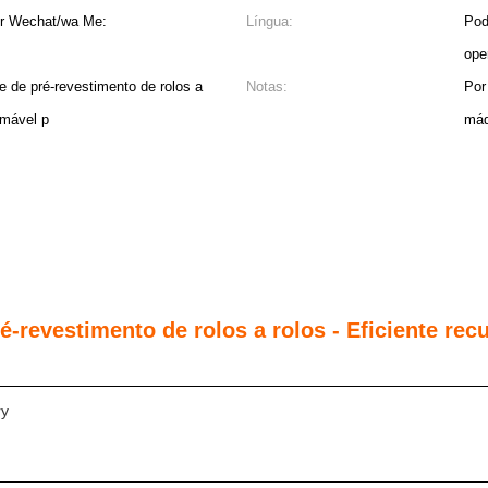
or Wechat/wa Me:
Língua:
Pod
ope
 de pré-revestimento de rolos a
Notas:
Por
timável p
máq
-revestimento de rolos a rolos - Eficiente re
ry