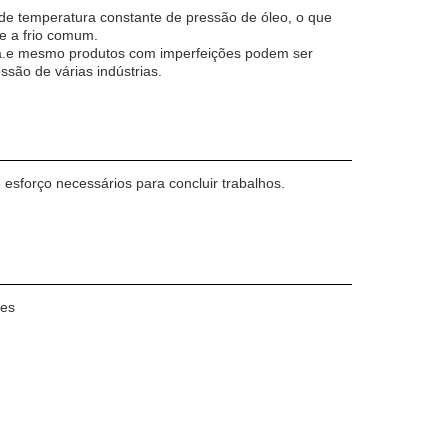
de temperatura constante de pressão de óleo, o que
e a frio comum.
ina.e mesmo produtos com imperfeições podem ser
são de várias indústrias.
sforço necessários para concluir trabalhos.
tes