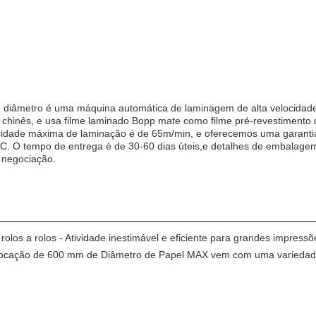
diâmetro é uma máquina automática de laminagem de alta velocidade
e chinês, e usa filme laminado Bopp mate como filme pré-revestimento
idade máxima de laminação é de 65m/min, e oferecemos uma garanti
C. O tempo de entrega é de 30-60 dias úteis,e detalhes de embalag
a negociação.
olos a rolos - Atividade inestimável e eficiente para grandes impressõ
ocação de 600 mm de Diâmetro de Papel MAX vem com uma variedade de