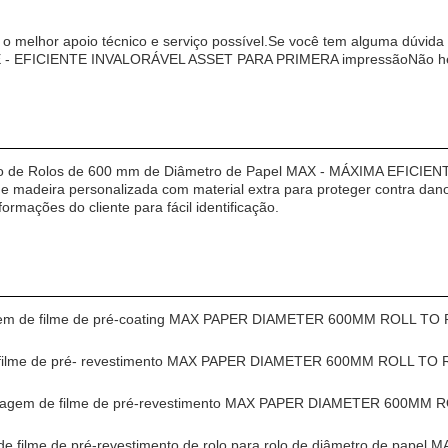
s o melhor apoio técnico e serviço possível.Se você tem alguma d
EFICIENTE INVALORÁVEL ASSET PARA PRIMERA impressãoNão hesi
ção de Rolos de 600 mm de Diâmetro de Papel MAX - MÁXIMA EFI
adeira personalizada com material extra para proteger contra danos
rmações do cliente para fácil identificação.
nagem de filme de pré-coating MAX PAPER DIAMETER 600MM ROLL 
e filme de pré- revestimento MAX PAPER DIAMETER 600MM ROLL T
aminagem de filme de pré-revestimento MAX PAPER DIAMETER 600M
e filme de pré-revestimento de rolo para rolo de diâmetro de pa