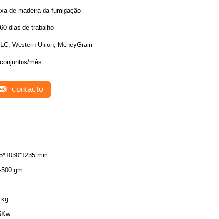
ixa de madeira da fumigação
60 dias de trabalho
;LC, Western Union, MoneyGram
 conjuntos/mês
contacto
5*1030*1235 mm
-500 gm
 kg
5Kw