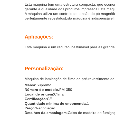
Esta máquina tem uma estrutura compacta, que economi
garante a qualidade dos produtos impressos.Esta máqui
A máquina utiliza um controlo de tensão de pó magnét
perfeitamente revestidosEsta máquina é indispensável 
Aplicações:
Esta máquina é um recurso inestimável para as grande
Personalização:
Máquina de laminação de filme de pré-revestimento de r
Marca:
Supremo
Número do modelo:
FM-350
Local de origem:
China
Certificação:
CE
Quantidade mínima de encomenda:
1
Preço:
Negociação
Detalhes da embalagem:
Caixa de madeira de fumiga