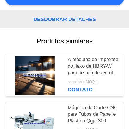
DESDOBRAR DETALHES
Produtos similares
A máquina da imprensa
do flexo de HBRY-W
para de não desenrolar
e rebobinar a estação
negotiable MOQ:1
de estratificação de
CONTATO
carimbo fria do filme da
estação do dispositivo
Máquina de Corte CNC
para Tubos de Papel e
Plástico Qgj-1300