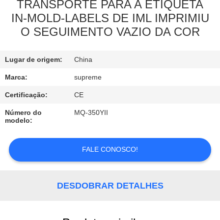
TRANSPORTE PARA A ETIQUETA
IN-MOLD-LABELS DE IML IMPRIMIU
CONTROLE
O SEGUIMENTO VAZIO DA COR
DE
QUALIDADE
Lugar de origem:
China
Marca:
supreme
CONTACTE-
Certificação:
CE
NOS
Número do
MQ-350YII
modelo:
SOLICITE
UM
FALE CONOSCO!
ORÇAMENTO
DESDOBRAR DETALHES
MAPA
DO