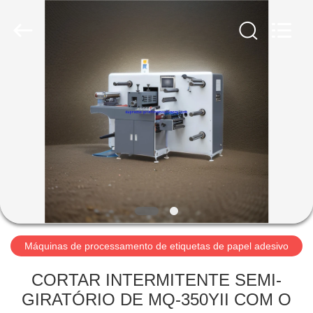
Supreme
Machinery
Co.,Ltd.
All
Rights
Reserved.
Developed
by
PARA
ECER
CASA
PRODUTOS
SOBRE
NÓS
VISITA
Máquinas de processamento de etiquetas de papel adesivo
À
CORTAR INTERMITENTE SEMI-
FÁBRICA
GIRATÓRIO DE MQ-350YII COM O