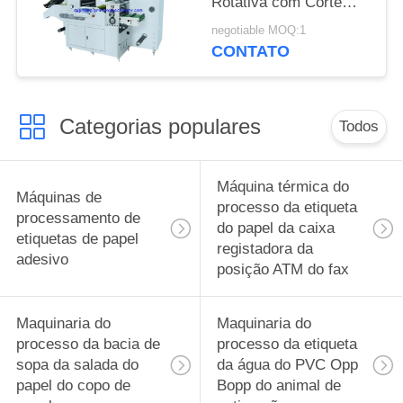
Rotativa com Corte
Longitudinal
negotiable MOQ:1
CONTATO
Categorias populares
Todos
Máquina térmica do
Máquinas de
processo da etiqueta
processamento de
do papel da caixa
etiquetas de papel
registadora da
adesivo
posição ATM do fax
Maquinaria do
Maquinaria do
processo da bacia de
processo da etiqueta
sopa da salada do
da água do PVC Opp
papel do copo de
Bopp do animal de