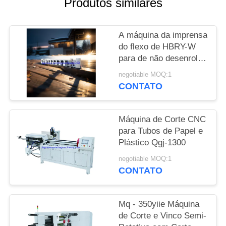
Produtos similares
SITE
POLÍTICA
A máquina da imprensa
do flexo de HBRY-W
DE
para de não desenrolar
PRIVACIDADE
e rebobinar a estação
negotiable MOQ:1
de estratificação de
CONTATO
carimbo fria do filme da
estação do dispositivo
Máquina de Corte CNC
para Tubos de Papel e
Plástico Qgj-1300
negotiable MOQ:1
CONTATO
Mq - 350yiie Máquina
de Corte e Vinco Semi-