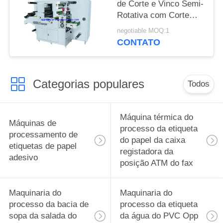
de Corte e Vinco Semi-
Rotativa com Corte
Longitudinal
negotiable MOQ:1
CONTATO
Categorias populares
Todos
Máquina térmica do
Máquinas de
processo da etiqueta
processamento de
do papel da caixa
etiquetas de papel
registadora da
adesivo
posição ATM do fax
Maquinaria do
Maquinaria do
processo da bacia de
processo da etiqueta
sopa da salada do
da água do PVC Opp