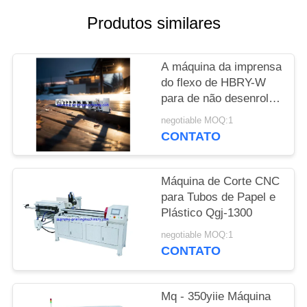
SITE
Produtos similares
POLÍTICA
A máquina da imprensa
DE
do flexo de HBRY-W
PRIVACIDADE
para de não desenrolar
e rebobinar a estação
negotiable MOQ:1
de estratificação de
CONTATO
carimbo fria do filme da
estação do dispositivo
Máquina de Corte CNC
para Tubos de Papel e
Plástico Qgj-1300
negotiable MOQ:1
CONTATO
Mq - 350yiie Máquina