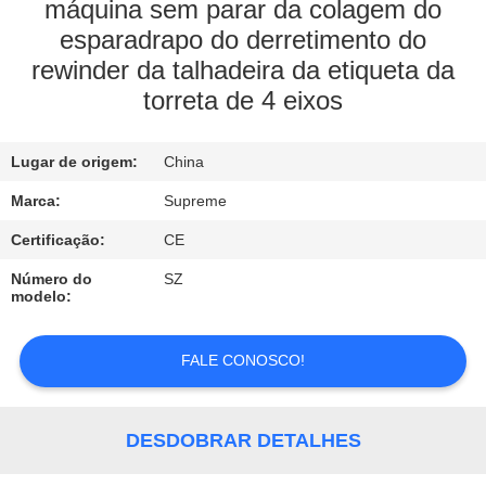
máquina sem parar da colagem do
esparadrapo do derretimento do
CONTROLE
rewinder da talhadeira da etiqueta da
DE
torreta de 4 eixos
QUALIDADE
Lugar de origem:
China
CONTACTE-
Marca:
Supreme
NOS
Certificação:
CE
Número do
SZ
SOLICITE
modelo:
UM
ORÇAMENTO
FALE CONOSCO!
MAPA
DESDOBRAR DETALHES
DO